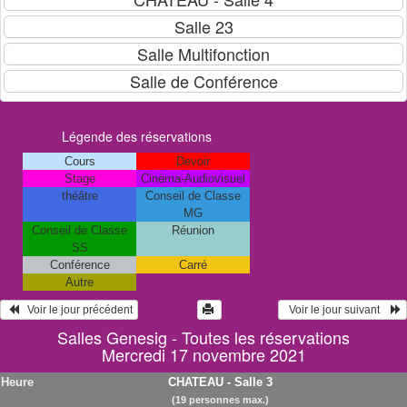
Légende des réservations
Cours
Devoir
Stage
Cinéma-Audiovisuel
théâtre
Conseil de Classe
MG
Conseil de Classe
Réunion
SS
Conférence
Carré
Autre
   Voir le jour précédent
  Voir le jour suivant    
Salles Genesig - Toutes les réservations
Mercredi 17 novembre 2021
Heure
CHATEAU - Salle 3
(19 personnes max.)