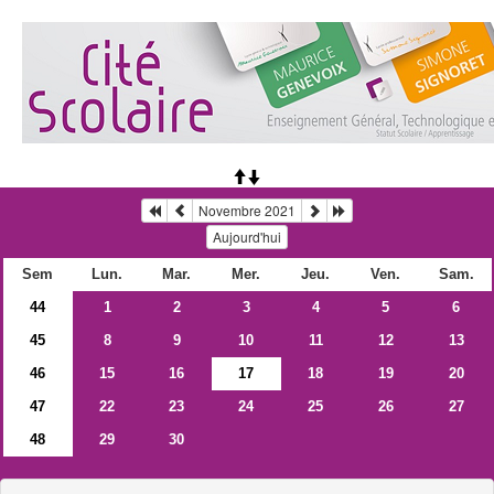
Novembre 2021
Aujourd'hui
Sem
Lun.
Mar.
Mer.
Jeu.
Ven.
Sam.
44
1
2
3
4
5
6
45
8
9
10
11
12
13
46
15
16
17
18
19
20
47
22
23
24
25
26
27
48
29
30